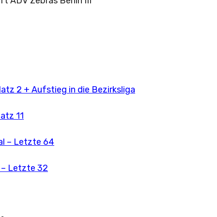
t ADV Zebras Berlin III
tz 2 + Aufstieg in die Bezirksliga
atz 11
l – Letzte 64
 – Letzte 32