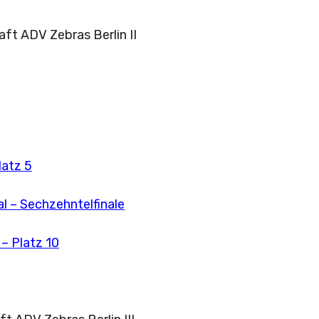
ft ADV Zebras Berlin II
latz 5
l – Sechzehntelfinale
 – Platz 10