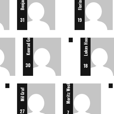
Lasse Rüther
31
19
12
Konrad Gorski
Lukas Hauck
Maximilian Holz
Niklas
30
18
9
Moritz Weck
Mil Graf
Steffen Thöring
Sören Weber
Tim
27
7