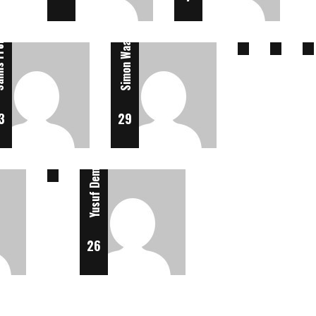
14
2
öhlich
Simon Waadt
Wassili Siegert
3
29
Yusuf Demirhan
4
26