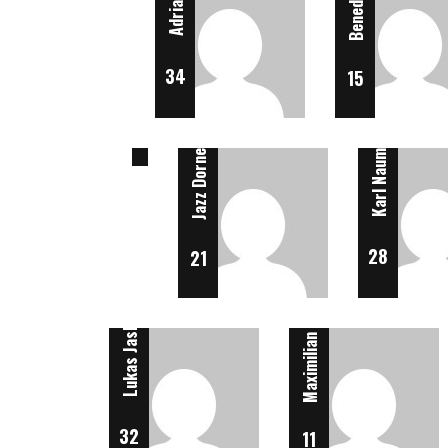
Henrik Kiefer
34
15
6
Karl Naumann
Jazz Dorner
28
21
Maximilian Foehl
Lukas Jaskulka
Patrick Randel
Otto Weinert
Noah Henckel
32
11