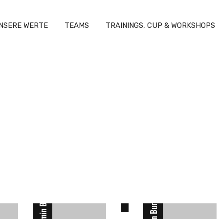
NSERE WERTE
TEAMS
TRAININGS, CUP & WORKSHOPS
n
Finn Loewicke
Benjamin Beckert
16
Florian Bunes