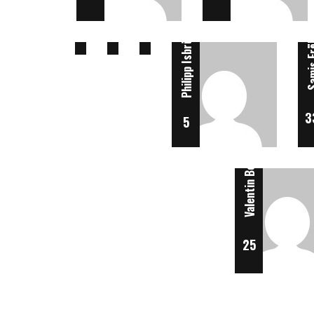
20
23
Philipp Isbrücker
1
Samis Fr
3
5
Valentin Bombel
25